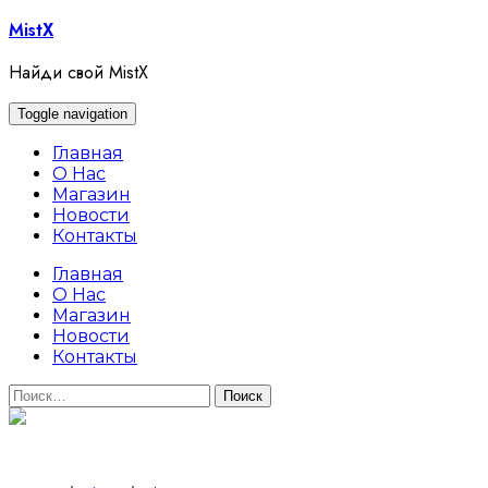
Skip
MistX
to
content
Найди свой MistX
Toggle navigation
Главная
О Нас
Магазин
Новости
Контакты
Главная
О Нас
Магазин
Новости
Контакты
Найти: